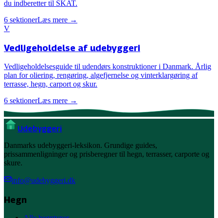
du indberetter til SKAT.
6
sektioner
Læs mere →
V
Vedligeholdelse af udebyggeri
Vedligeholdelsesguide til udendørs konstruktioner i Danmark. Årlig
plan for oliering, rengøring, algefjernelse og vinterklargøring af
terrasse, hegn, carport og skur.
6
sektioner
Læs mere →
Ude
byggeri
Danmarks udebyggeri-leksikon. Grundige guides,
prissammenligninger og prisberegner til hegn, terrasser, carporte og
skure.
info@udebyggeri.dk
Hegn
Alle hegntyper