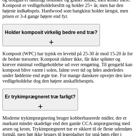
Komposit er vedligeholdelsesfrit og holder 25+ år, men har den
højeste indkøbspris. Hardwood som bangkirai holder længst, men
prisen er 3-4 gange højere end fyr.
Holder komposit virkelig bedre end træ?
Komposit (WPC) har typisk en levetid på 25-30 år mod 15-20 år for
de bedste træsorter. Komposit rådner ikke, får ikke splinter og
kræver minimal vedligeholdelse ud over rengøring. Til gengæld kan
komposit blive varmt i solen, falme over tid og føles anderledes
under fødderne end ægte træ. For mange danskere opvejer den lave
vedligeholdelse dog den højere anskaffelsespris.
Er trykimprægneret træ farligt?
Moderne trykimprægnering bruger kobberbaserede midler, der er
markant mindre skadelige end den gamle CCA-imprægnering med
arsen og krom. Trykimprægneret træ er sikkert til de fleste udendørs
formål, men bør ikke bruges til legepladser for små børn eller i