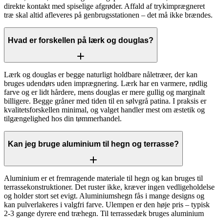
direkte kontakt med spiselige afgrøder. Affald af trykimprægneret
træ skal altid afleveres på genbrugsstationen – det må ikke brændes.
Hvad er forskellen på lærk og douglas?
Lærk og douglas er begge naturligt holdbare nåletræer, der kan
bruges udendørs uden imprægnering. Lærk har en varmere, rødlig
farve og er lidt hårdere, mens douglas er mere gullig og marginalt
billigere. Begge gråner med tiden til en sølvgrå patina. I praksis er
kvalitetsforskellen minimal, og valget handler mest om æstetik og
tilgængelighed hos din tømmerhandel.
Kan jeg bruge aluminium til hegn og terrasse?
Aluminium er et fremragende materiale til hegn og kan bruges til
terrassekonstruktioner. Det ruster ikke, kræver ingen vedligeholdelse
og holder stort set evigt. Aluminiumshegn fås i mange designs og
kan pulverlakeres i valgfri farve. Ulempen er den høje pris – typisk
2-3 gange dyrere end træhegn. Til terrassedæk bruges aluminium