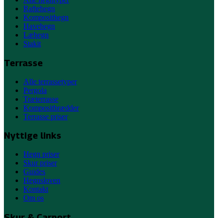
Raftehegn
Komposithegn
Havehegn
Læhegn
Stakit
Terrasse
Alle terrassetyper
Pergola
Træterrasse
Kompositbrædder
Terrasse priser
Nyttige links
Hegn priser
Skur priser
Guides
Hegnsloven
Kontakt
Om os
Skur & Carport