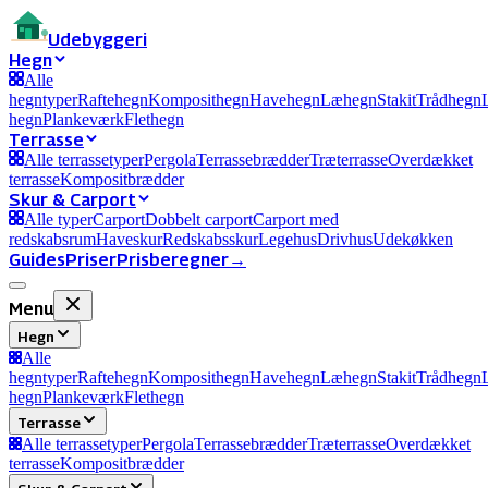
Ude
byggeri
Hegn
Alle
hegntyper
Raftehegn
Komposithegn
Havehegn
Læhegn
Stakit
Trådhegn
hegn
Plankeværk
Flethegn
Terrasse
Alle terrassetyper
Pergola
Terrassebrædder
Træterrasse
Overdækket
terrasse
Kompositbrædder
Skur & Carport
Alle typer
Carport
Dobbelt carport
Carport med
redskabsrum
Haveskur
Redskabsskur
Legehus
Drivhus
Udekøkken
Guides
Priser
Prisberegner
→
Menu
Hegn
Alle
hegntyper
Raftehegn
Komposithegn
Havehegn
Læhegn
Stakit
Trådhegn
hegn
Plankeværk
Flethegn
Terrasse
Alle terrassetyper
Pergola
Terrassebrædder
Træterrasse
Overdækket
terrasse
Kompositbrædder