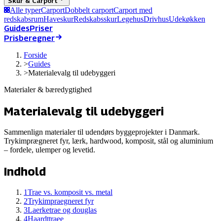
Skur & Carport
Alle typer
Carport
Dobbelt carport
Carport med
redskabsrum
Haveskur
Redskabsskur
Legehus
Drivhus
Udekøkken
Guides
Priser
Prisberegner
Forside
>
Guides
>
Materialevalg til udebyggeri
Materialer & bæredygtighed
Materialevalg til udebyggeri
Sammenlign materialer til udendørs byggeprojekter i Danmark.
Trykimprægneret fyr, lærk, hardwood, komposit, stål og aluminium
– fordele, ulemper og levetid.
Indhold
1
Trae vs. komposit vs. metal
2
Trykimpraegneret fyr
3
Laerketrae og douglas
4
Haardttraee