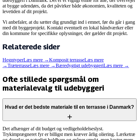
udebyggeri i Danmark. Det er et vigtigt emne for alle, der overvejer
at bygge udendørs, da det påvirker både økonomien, kvaliteten og
levetiden af dit projekt.
Vi anbefaler, at du sætter dig grundigt ind i emnet, før du går i gang
med dit byggeprojekt. Kontakt eventuelt en lokal håndværker eller
din kommune for specifikke oplysninger, der gælder dit projekt.
Relaterede sider
Hegntyper
Læs mere →
Komposit terrasse
Læs mere
→
Træterrasse
Læs mere →
Bæredygtigt udebyggeri
Læs mere →
Ofte stillede spørgsmål om
materialevalg til udebyggeri
Hvad er det bedste materiale til en terrasse i Danmark?
Det afhænger af dit budget og vedligeholdelseslyst.
Trykimprægneret fyr er billigst men kræver årlig oliering. Lærketræ
og douglas er naturligt holdbare og gråner smukt, men koster mere.