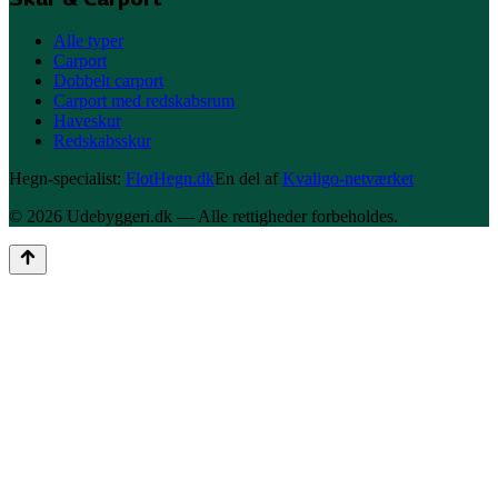
Alle typer
Carport
Dobbelt carport
Carport med redskabsrum
Haveskur
Redskabsskur
Hegn-specialist:
FlotHegn.dk
En del af
Kvaligo-netværket
©
2026
Udebyggeri
.dk — Alle rettigheder forbeholdes.