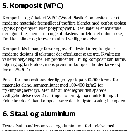
5
.
Komposit (WPC)
Komposit – også kaldet WPC (Wood Plastic Composite) – er et
moderne materiale fremstillet af træfibre blandet med genbrugsplast
(typisk polyethylen eller polypropylen). Resultatet er et materiale,
der ligner træ, men har mange af plastens fordele: det rådner ikke,
får ikke splinter og kræver minimal vedligeholdelse.
Komposit fås i mange farver og overfladestrukturer, fra glatte
moderne designs til teksturer der efterligner ægte træ. Kvaliteten
varierer betydeligt mellem producenter – billig komposit kan falme,
bøje sig og få skjolder, mens premium-komposit holder farve og
form i 25-30 år.
Prisen for kompositbrædder ligger typisk på 300-900 kr/m2 for
materialet alene, sammenlignet med 100-400 kr/m2 for
trykimprægneret fyr. Men når du medregner den sparede
vedligeholdelse over 25 år (ingen oliering, ingen udskiftning af
rådne brædder), kan komposit være den billigste løsning i længden.
6
.
Staal og aluminium
Dette afsnit handler om
staal og aluminium
i forbindelse med