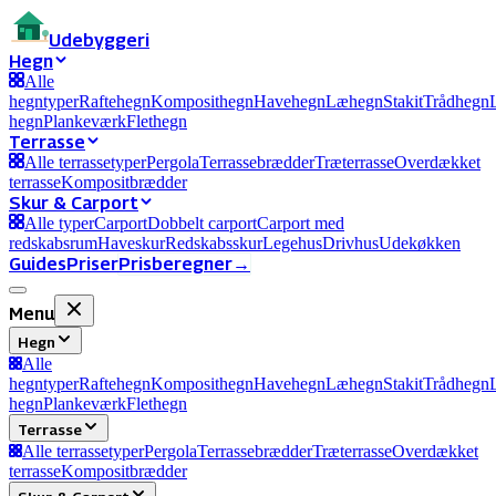
Ude
byggeri
Hegn
Alle
hegntyper
Raftehegn
Komposithegn
Havehegn
Læhegn
Stakit
Trådhegn
hegn
Plankeværk
Flethegn
Terrasse
Alle terrassetyper
Pergola
Terrassebrædder
Træterrasse
Overdækket
terrasse
Kompositbrædder
Skur & Carport
Alle typer
Carport
Dobbelt carport
Carport med
redskabsrum
Haveskur
Redskabsskur
Legehus
Drivhus
Udekøkken
Guides
Priser
Prisberegner
→
Menu
Hegn
Alle
hegntyper
Raftehegn
Komposithegn
Havehegn
Læhegn
Stakit
Trådhegn
hegn
Plankeværk
Flethegn
Terrasse
Alle terrassetyper
Pergola
Terrassebrædder
Træterrasse
Overdækket
terrasse
Kompositbrædder