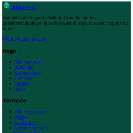
Ude
byggeri
Danmarks udebyggeri-leksikon. Grundige guides,
prissammenligninger og prisberegner til hegn, terrasser, carporte og
skure.
info@udebyggeri.dk
Hegn
Alle hegntyper
Raftehegn
Komposithegn
Havehegn
Læhegn
Stakit
Terrasse
Alle terrassetyper
Pergola
Træterrasse
Kompositbrædder