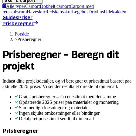
Skur & Carport
Alle typer
Carport
Dobbelt carport
Carport med
redskabsrum
Haveskur
Redskabsskur
Legehus
Drivhus
Udekøkken
Guides
Priser
Prisberegner
Forside
>
Prisberegner
Prisberegner – Beregn dit
projekt
Indtast dine projektdetaljer, og vi beregner et prisestimat baseret paa
aktuelle 2026-priser. Vi sender resultatet direkte til din email.
Gratis prisberegner – faa et estimat med det samme
Opdaterede 2026-priser paa materialer og montering
Sammenlign loesninger og materialer
Ingen skjulte omkostninger eller bindinger
Detaljeret prisestimat sendt til din email
Prisberegner