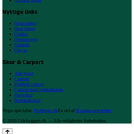
Terrasse priser
Nyttige links
Hegn priser
Skur priser
Guides
Hegnsloven
Kontakt
Om os
Skur & Carport
Alle typer
Carport
Dobbelt carport
Carport med redskabsrum
Haveskur
Redskabsskur
Hegn-specialist:
FlotHegn.dk
En del af
Kvaligo-netværket
©
2026
Udebyggeri
.dk — Alle rettigheder forbeholdes.