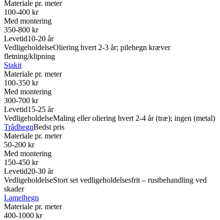
Materiale pr. meter
100-400 kr
Med montering
350-800 kr
Levetid
10-20 år
Vedligeholdelse
Oliering hvert 2-3 år; pilehegn kræver
fletning/klipning
Stakit
Materiale pr. meter
100-350 kr
Med montering
300-700 kr
Levetid
15-25 år
Vedligeholdelse
Maling eller oliering hvert 2-4 år (træ); ingen (metal)
Trådhegn
Bedst pris
Materiale pr. meter
50-200 kr
Med montering
150-450 kr
Levetid
20-30 år
Vedligeholdelse
Stort set vedligeholdelsesfrit – rustbehandling ved
skader
Lamelhegn
Materiale pr. meter
400-1000 kr