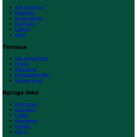
Alle hegntyper
Raftehegn
Komposithegn
Havehegn
Læhegn
Stakit
Terrasse
Alle terrassetyper
Pergola
Træterrasse
Kompositbrædder
Terrasse priser
Nyttige links
Hegn priser
Skur priser
Guides
Hegnsloven
Kontakt
Om os