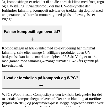
Ja, komposithegn er udviklet til at tåle nordisk klima med frost, regn
og UV-stråling. Kvalitetsprodukter har UV-beskyttelse der
forhindrer falmning. Komposit udvider og trækker sig dog lidt med
temperaturen, så korrekt montering med plads til bevægelse er
vigtigt.
Falmer komposithegn over tid?
Komposithegn af høj kvalitet med co-extrudering har minimal
falmning, selv efter mange år. Billigere produkter uden UV-
beskyttelse kan falme mærkbart i løbet af 3-5 år. Vælg et mærke
med garanti mod falmning – mange tilbyder 15-25 års garanti på
farvestabilitet.
Hvad er forskellen på komposit og WPC?
WPC (Wood Plastic Composite) er den tekniske betegnelse for det
materiale, komposithegn er lavet af. Det er en blanding af træfibre
(typisk 50-70%) og polyethylen-plast. Begge begreber dækker over