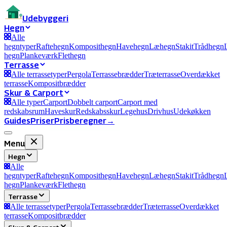
Ude
byggeri
Hegn
Alle
hegntyper
Raftehegn
Komposithegn
Havehegn
Læhegn
Stakit
Trådhegn
hegn
Plankeværk
Flethegn
Terrasse
Alle terrassetyper
Pergola
Terrassebrædder
Træterrasse
Overdækket
terrasse
Kompositbrædder
Skur & Carport
Alle typer
Carport
Dobbelt carport
Carport med
redskabsrum
Haveskur
Redskabsskur
Legehus
Drivhus
Udekøkken
Guides
Priser
Prisberegner
→
Menu
Hegn
Alle
hegntyper
Raftehegn
Komposithegn
Havehegn
Læhegn
Stakit
Trådhegn
hegn
Plankeværk
Flethegn
Terrasse
Alle terrassetyper
Pergola
Terrassebrædder
Træterrasse
Overdækket
terrasse
Kompositbrædder