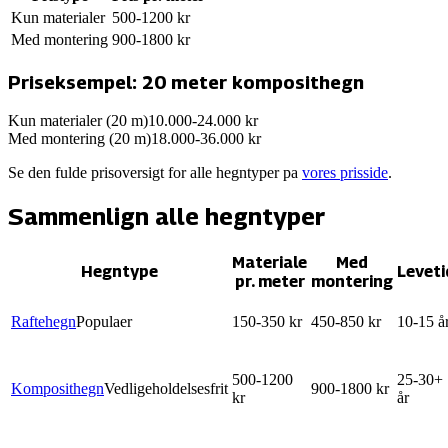
Kun materialer
500
-
1200
kr
Med montering
900
-
1800
kr
Priseksempel: 20 meter
komposithegn
Kun materialer (20 m)
10.000
-
24.000
kr
Med montering (20 m)
18.000
-
36.000
kr
Se den fulde prisoversigt for alle hegntyper pa
vores prisside
.
Sammenlign alle hegntyper
Materiale
Med
Hegntype
Leveti
pr. meter
montering
Raftehegn
Populaer
150-350 kr
450-850 kr
10-15 å
500-1200
25-30+
Komposithegn
Vedligeholdelsesfrit
900-1800 kr
kr
år