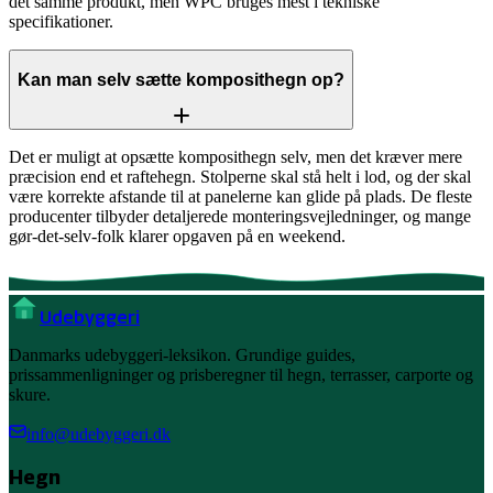
det samme produkt, men WPC bruges mest i tekniske
specifikationer.
Kan man selv sætte komposithegn op?
Det er muligt at opsætte komposithegn selv, men det kræver mere
præcision end et raftehegn. Stolperne skal stå helt i lod, og der skal
være korrekte afstande til at panelerne kan glide på plads. De fleste
producenter tilbyder detaljerede monteringsvejledninger, og mange
gør-det-selv-folk klarer opgaven på en weekend.
Ude
byggeri
Danmarks udebyggeri-leksikon. Grundige guides,
prissammenligninger og prisberegner til hegn, terrasser, carporte og
skure.
info@udebyggeri.dk
Hegn