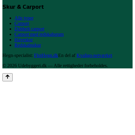
Skur & Carport
Alle typer
Carport
Dobbelt carport
Carport med redskabsrum
Haveskur
Redskabsskur
Hegn-specialist:
FlotHegn.dk
En del af
Kvaligo-netværket
©
2026
Udebyggeri
.dk — Alle rettigheder forbeholdes.