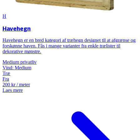
H
Havehegn
Havehegn er en bred kategori af træhegn designet til at afgrænse og
forskønne haven. Fås i mange varianter fra enkle trælister til
dekorative mønstre.
Medium
privatliv
Vind:
Medium
Træ
Fra
200
kr
/ meter
Laes mere