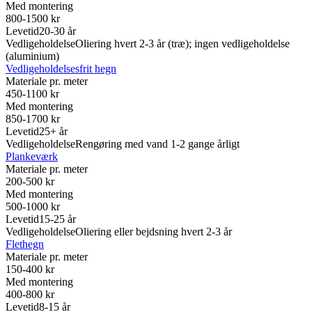
Med montering
800-1500 kr
Levetid
20-30 år
Vedligeholdelse
Oliering hvert 2-3 år (træ); ingen vedligeholdelse
(aluminium)
Vedligeholdelsesfrit hegn
Materiale pr. meter
450-1100 kr
Med montering
850-1700 kr
Levetid
25+ år
Vedligeholdelse
Rengøring med vand 1-2 gange årligt
Plankeværk
Materiale pr. meter
200-500 kr
Med montering
500-1000 kr
Levetid
15-25 år
Vedligeholdelse
Oliering eller bejdsning hvert 2-3 år
Flethegn
Materiale pr. meter
150-400 kr
Med montering
400-800 kr
Levetid
8-15 år