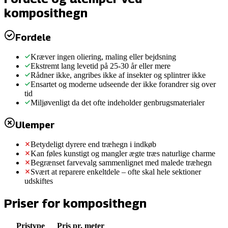
komposithegn
Fordele
Kræver ingen oliering, maling eller bejdsning
Ekstremt lang levetid på 25-30 år eller mere
Rådner ikke, angribes ikke af insekter og splintrer ikke
Ensartet og moderne udseende der ikke forandrer sig over
tid
Miljøvenligt da det ofte indeholder genbrugsmaterialer
Ulemper
Betydeligt dyrere end træhegn i indkøb
Kan føles kunstigt og mangler ægte træs naturlige charme
Begrænset farvevalg sammenlignet med malede træhegn
Svært at reparere enkeltdele – ofte skal hele sektioner
udskiftes
Priser for
komposithegn
Pristype
Pris pr. meter