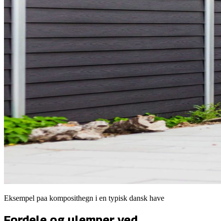
Eksempel paa
komposithegn
i en typisk dansk have
Fordele og ulemper ved