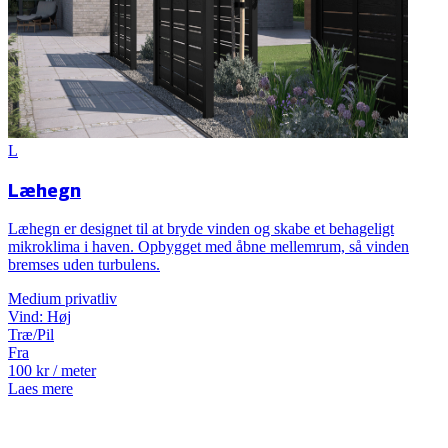
L
Læhegn
Læhegn er designet til at bryde vinden og skabe et behageligt
mikroklima i haven. Opbygget med åbne mellemrum, så vinden
bremses uden turbulens.
Medium
privatliv
Vind:
Høj
Træ/Pil
Fra
100
kr
/ meter
Laes mere