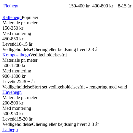
Flethegn
150-400 kr
400-800 kr
8-15 år
Raftehegn
Populaer
Materiale pr. meter
150-350 kr
Med montering
450-850 kr
Levetid
10-15 år
Vedligeholdelse
Oliering eller bejdsning hvert 2-3 år
Komposithegn
Vedligeholdelsesfrit
Materiale pr. meter
500-1200 kr
Med montering
900-1800 kr
Levetid
25-30+ år
Vedligeholdelse
Stort set vedligeholdelsesfrit – rengøring med vand
Havehegn
Materiale pr. meter
200-500 kr
Med montering
500-950 kr
Levetid
15-20 år
Vedligeholdelse
Oliering eller bejdsning hvert 2-3 år
Læhegn