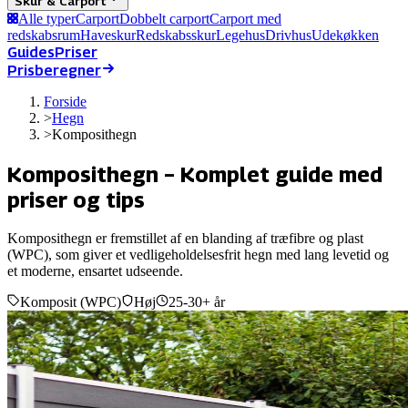
Skur & Carport
Alle typer
Carport
Dobbelt carport
Carport med
redskabsrum
Haveskur
Redskabsskur
Legehus
Drivhus
Udekøkken
Guides
Priser
Prisberegner
Forside
>
Hegn
>
Komposithegn
Komposithegn
– Komplet guide med
priser og tips
Komposithegn er fremstillet af en blanding af træfibre og plast
(WPC), som giver et vedligeholdelsesfrit hegn med lang levetid og
et moderne, ensartet udseende.
Komposit (WPC)
Høj
25-30+ år