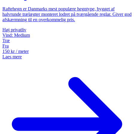
Raftehegn er Danmarks mest populære hegntype, bygget af
halvrunde trælægter monteret lodret på tværgående reglar. Giver god
afskærmning til en overkommelig pris.
Høj
privatliv
Vind:
Medium
Træ
Fra
150
kr
/ meter
Laes mere