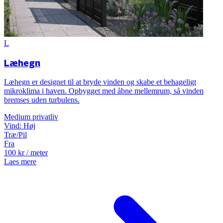
L
Læhegn
Læhegn er designet til at bryde vinden og skabe et behageligt
mikroklima i haven. Opbygget med åbne mellemrum, så vinden
bremses uden turbulens.
Medium
privatliv
Vind:
Høj
Træ/Pil
Fra
100
kr
/ meter
Laes mere