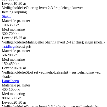
Levetid
10-20 år
Vedligeholdelse
Oliering hvert 2-3 år; pilehegn kræver
fletning/klipning
Stakit
Materiale pr. meter
100-350 kr
Med montering
300-700 kr
Levetid
15-25 år
Vedligeholdelse
Maling eller oliering hvert 2-4 år (træ); ingen (metal)
Trådhegn
Bedst pris
Materiale pr. meter
50-200 kr
Med montering
150-450 kr
Levetid
20-30 år
Vedligeholdelse
Stort set vedligeholdelsesfrit – rustbehandling ved
skader
Lamelhegn
Materiale pr. meter
400-1000 kr
Med montering
800-1500 kr
Levetid
20-30 år
Vedligeholdelse
Oliering hvert 2-3 år (træ); ingen vedligeholdelse