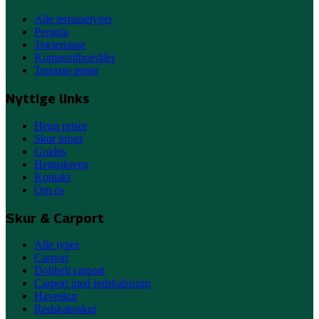
Alle terrassetyper
Pergola
Træterrasse
Kompositbrædder
Terrasse priser
Nyttige links
Hegn priser
Skur priser
Guides
Hegnsloven
Kontakt
Om os
Skur & Carport
Alle typer
Carport
Dobbelt carport
Carport med redskabsrum
Haveskur
Redskabsskur