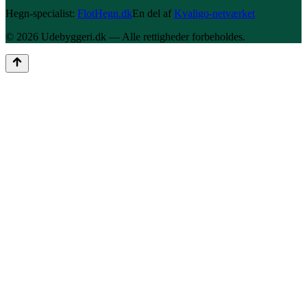
Hegn-specialist:
FlotHegn.dk
En del af
Kvaligo-netværket
©
2026
Udebyggeri
.dk — Alle rettigheder forbeholdes.