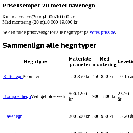
Priseksempel: 20 meter
havehegn
Kun materialer (20 m)
4.000
-
10.000
kr
Med montering (20 m)
10.000
-
19.000
kr
Se den fulde prisoversigt for alle hegntyper pa
vores prisside
.
Sammenlign alle hegntyper
Materiale
Med
Hegntype
Leveti
pr. meter
montering
Raftehegn
Populaer
150-350 kr
450-850 kr
10-15 å
500-1200
25-30+
Komposithegn
Vedligeholdelsesfrit
900-1800 kr
kr
år
Havehegn
200-500 kr
500-950 kr
15-20 å