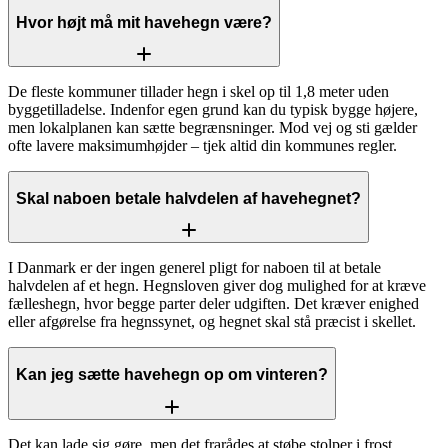
Hvor højt må mit havehegn være?
De fleste kommuner tillader hegn i skel op til 1,8 meter uden
byggetilladelse. Indenfor egen grund kan du typisk bygge højere,
men lokalplanen kan sætte begrænsninger. Mod vej og sti gælder
ofte lavere maksimumhøjder – tjek altid din kommunes regler.
Skal naboen betale halvdelen af havehegnet?
I Danmark er der ingen generel pligt for naboen til at betale
halvdelen af et hegn. Hegnsloven giver dog mulighed for at kræve
fælleshegn, hvor begge parter deler udgiften. Det kræver enighed
eller afgørelse fra hegnssynet, og hegnet skal stå præcist i skellet.
Kan jeg sætte havehegn op om vinteren?
Det kan lade sig gøre, men det frarådes at støbe stolper i frost.