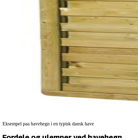
Eksempel paa
havehegn
i en typisk dansk have
Fordele og ulemper ved
havehegn