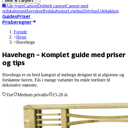
Skur & Carport
Alle typer
Carport
Dobbelt carport
Carport med
redskabsrum
Haveskur
Redskabsskur
Legehus
Drivhus
Udekøkken
Guides
Priser
Prisberegner
Forside
>
Hegn
>
Havehegn
Havehegn
– Komplet guide med priser
og tips
Havehegn er en bred kategori af træhegn designet til at afgrænse og
forskønne haven. Fås i mange varianter fra enkle trælister til
dekorative mønstre.
Træ
Medium privatliv
15-20 år