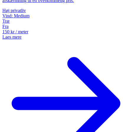
afskærmning til en overkommelig pris.
Høj
privatliv
Vind:
Medium
Træ
Fra
150
kr
/ meter
Laes mere