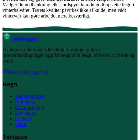
Vælger du nedbankning eller jordspyd, kan du godt opsætte hegn i
vinterhalvåret. Træets kvalitet påvirkes ikke af kulde, men vådt
vintervejr kan gøre arbejdet mere besværligt.
Ude
byggeri
Danmarks udebyggeri-leksikon. Grundige guides,
prissammenligninger og prisberegner til hegn, terrasser, carporte og
skure.
info@udebyggeri.dk
Hegn
Alle hegntyper
Raftehegn
Komposithegn
Havehegn
Læhegn
Stakit
Terrasse