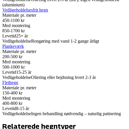
(aluminium)
Vedligeholdelsesfrit hegn
Materiale pr. meter
450-1100 kr
Med montering
850-1700 kr
Levetid
25+ år
Vedligeholdelse
Rengøring med vand 1-2 gange årligt
Plankeværk
Materiale pr. meter
200-500 kr
Med montering
500-1000 kr
Levetid
15-25 år
Vedligeholdelse
Oliering eller bejdsning hvert 2-3 år
Flethegn
Materiale pr. meter
150-400 kr
Med montering
400-800 kr
Levetid
8-15 år
Vedligeholdelse
Ingen behandling nødvendig – naturlig patinering
Relaterede hegntyper