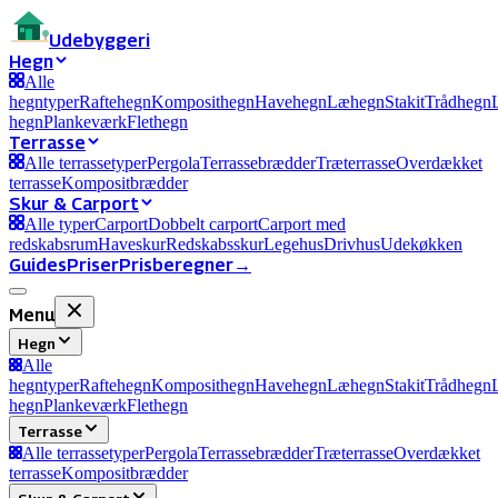
Ude
byggeri
Hegn
Alle
hegntyper
Raftehegn
Komposithegn
Havehegn
Læhegn
Stakit
Trådhegn
hegn
Plankeværk
Flethegn
Terrasse
Alle terrassetyper
Pergola
Terrassebrædder
Træterrasse
Overdækket
terrasse
Kompositbrædder
Skur & Carport
Alle typer
Carport
Dobbelt carport
Carport med
redskabsrum
Haveskur
Redskabsskur
Legehus
Drivhus
Udekøkken
Guides
Priser
Prisberegner
→
Menu
Hegn
Alle
hegntyper
Raftehegn
Komposithegn
Havehegn
Læhegn
Stakit
Trådhegn
hegn
Plankeværk
Flethegn
Terrasse
Alle terrassetyper
Pergola
Terrassebrædder
Træterrasse
Overdækket
terrasse
Kompositbrædder