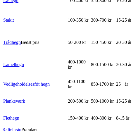
Læhegn
100-400 kr
350-800 kr
10-20 å
Stakit
100-350 kr
300-700 kr
15-25 å
Trådhegn
Bedst pris
50-200 kr
150-450 kr
20-30 å
400-1000
Lamelhegn
800-1500 kr
20-30 å
kr
450-1100
Vedligeholdelsesfrit hegn
850-1700 kr
25+ år
kr
Plankeværk
200-500 kr
500-1000 kr
15-25 å
Flethegn
150-400 kr
400-800 kr
8-15 år
Raftehegn
Populaer