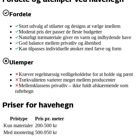
Fordele
Stort udvalg af stilarter og designs at vælge imellem
Moderat pris der passer de fleste budgetter
Naturligt træmateriale giver en varm og indbydende have
God balance mellem privatliv og åbenhed
Kan tilpasses individuelle ønsker med farve og form
Ulemper
Kræver regelmæssig vedligeholdelse for at holde sig pænt
Trækvaliteten varierer meget mellem producenter
Mellemklassens privatliv – ikke fuldt afskærmende som
raftehegn
Priser for
havehegn
Pristype
Pris pr. meter
Kun materialer
200
-
500
kr
Med montering
500
-
950
kr