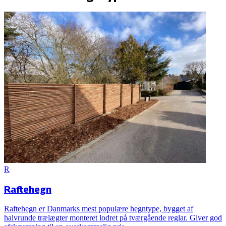
R
Raftehegn
Raftehegn er Danmarks mest populære hegntype, bygget af
halvrunde trælægter monteret lodret på tværgående reglar. Giver god