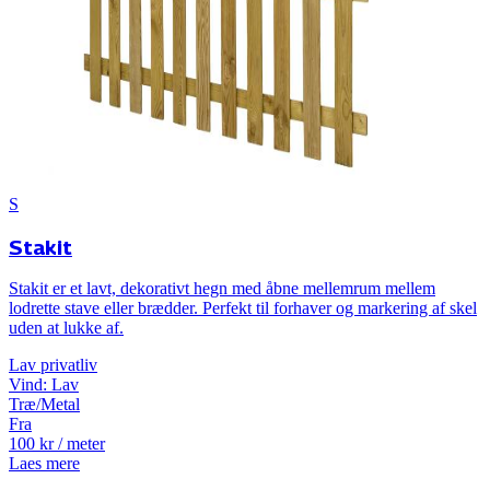
S
Stakit
Stakit er et lavt, dekorativt hegn med åbne mellemrum mellem
lodrette stave eller brædder. Perfekt til forhaver og markering af skel
uden at lukke af.
Lav
privatliv
Vind:
Lav
Træ/Metal
Fra
100
kr
/ meter
Laes mere