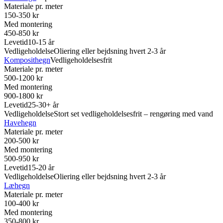
Materiale pr. meter
150-350 kr
Med montering
450-850 kr
Levetid
10-15 år
Vedligeholdelse
Oliering eller bejdsning hvert 2-3 år
Komposithegn
Vedligeholdelsesfrit
Materiale pr. meter
500-1200 kr
Med montering
900-1800 kr
Levetid
25-30+ år
Vedligeholdelse
Stort set vedligeholdelsesfrit – rengøring med vand
Havehegn
Materiale pr. meter
200-500 kr
Med montering
500-950 kr
Levetid
15-20 år
Vedligeholdelse
Oliering eller bejdsning hvert 2-3 år
Læhegn
Materiale pr. meter
100-400 kr
Med montering
350-800 kr