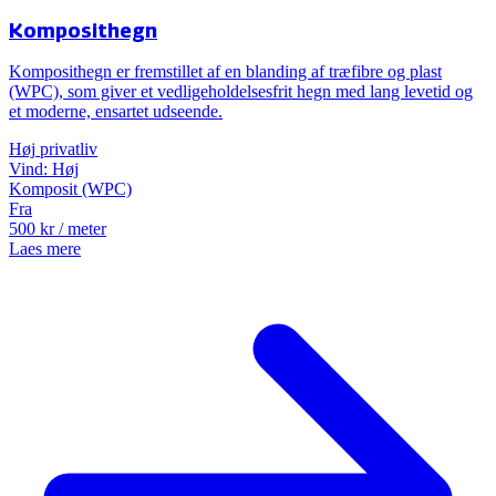
Komposithegn
Komposithegn er fremstillet af en blanding af træfibre og plast
(WPC), som giver et vedligeholdelsesfrit hegn med lang levetid og
et moderne, ensartet udseende.
Høj
privatliv
Vind:
Høj
Komposit (WPC)
Fra
500
kr
/ meter
Laes mere