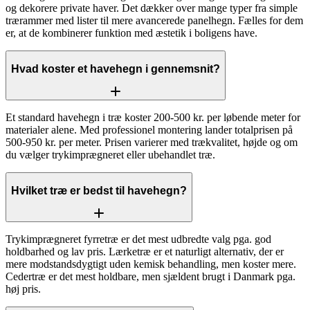
og dekorere private haver. Det dækker over mange typer fra simple
trærammer med lister til mere avancerede panelhegn. Fælles for dem
er, at de kombinerer funktion med æstetik i boligens have.
Hvad koster et havehegn i gennemsnit?
Et standard havehegn i træ koster 200-500 kr. per løbende meter for
materialer alene. Med professionel montering lander totalprisen på
500-950 kr. per meter. Prisen varierer med trækvalitet, højde og om
du vælger trykimprægneret eller ubehandlet træ.
Hvilket træ er bedst til havehegn?
Trykimprægneret fyrretræ er det mest udbredte valg pga. god
holdbarhed og lav pris. Lærketræ er et naturligt alternativ, der er
mere modstandsdygtigt uden kemisk behandling, men koster mere.
Cedertræ er det mest holdbare, men sjældent brugt i Danmark pga.
høj pris.