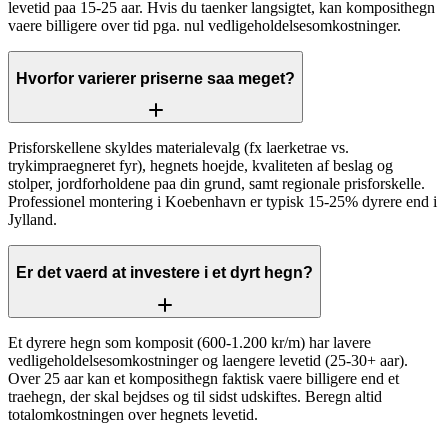
levetid paa 15-25 aar. Hvis du taenker langsigtet, kan komposithegn
vaere billigere over tid pga. nul vedligeholdelsesomkostninger.
Hvorfor varierer priserne saa meget?
Prisforskellene skyldes materialevalg (fx laerketrae vs.
trykimpraegneret fyr), hegnets hoejde, kvaliteten af beslag og
stolper, jordforholdene paa din grund, samt regionale prisforskelle.
Professionel montering i Koebenhavn er typisk 15-25% dyrere end i
Jylland.
Er det vaerd at investere i et dyrt hegn?
Et dyrere hegn som komposit (600-1.200 kr/m) har lavere
vedligeholdelsesomkostninger og laengere levetid (25-30+ aar).
Over 25 aar kan et komposithegn faktisk vaere billigere end et
traehegn, der skal bejdses og til sidst udskiftes. Beregn altid
totalomkostningen over hegnets levetid.