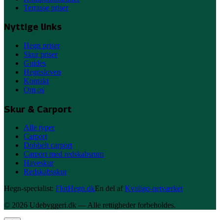
Terrasse priser
Nyttige links
Hegn priser
Skur priser
Guides
Hegnsloven
Kontakt
Om os
Skur & Carport
Alle typer
Carport
Dobbelt carport
Carport med redskabsrum
Haveskur
Redskabsskur
Hegn-specialist:
FlotHegn.dk
En del af
Kvaligo-netværket
©
2026
Udebyggeri
.dk — Alle rettigheder forbeholdes.