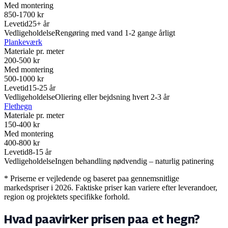
Med montering
850-1700 kr
Levetid
25+ år
Vedligeholdelse
Rengøring med vand 1-2 gange årligt
Plankeværk
Materiale pr. meter
200-500 kr
Med montering
500-1000 kr
Levetid
15-25 år
Vedligeholdelse
Oliering eller bejdsning hvert 2-3 år
Flethegn
Materiale pr. meter
150-400 kr
Med montering
400-800 kr
Levetid
8-15 år
Vedligeholdelse
Ingen behandling nødvendig – naturlig patinering
* Priserne er vejledende og baseret paa gennemsnitlige
markedspriser i 2026. Faktiske priser kan variere efter leverandoer,
region og projektets specifikke forhold.
Hvad paavirker prisen paa et hegn?