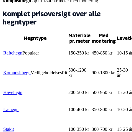
Komposithegn
op til
1800
kr/meter med montering.
Komplet prisoversigt over alle
hegntyper
Materiale
Med
Hegntype
Leveti
pr. meter
montering
Raftehegn
Populaer
150-350 kr
450-850 kr
10-15 å
500-1200
25-30+
Komposithegn
Vedligeholdelsesfrit
900-1800 kr
kr
år
Havehegn
200-500 kr
500-950 kr
15-20 å
Læhegn
100-400 kr
350-800 kr
10-20 å
Stakit
100-350 kr
300-700 kr
15-25 å