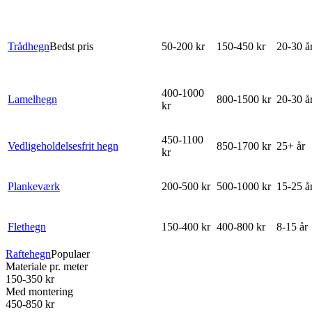
Trådhegn
Bedst pris
50-200 kr
150-450 kr
20-30 å
400-1000
Lamelhegn
800-1500 kr
20-30 å
kr
450-1100
Vedligeholdelsesfrit hegn
850-1700 kr
25+ år
kr
Plankeværk
200-500 kr
500-1000 kr
15-25 å
Flethegn
150-400 kr
400-800 kr
8-15 år
Raftehegn
Populaer
Materiale pr. meter
150-350 kr
Med montering
450-850 kr