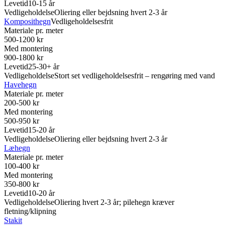
Levetid
10-15 år
Vedligeholdelse
Oliering eller bejdsning hvert 2-3 år
Komposithegn
Vedligeholdelsesfrit
Materiale pr. meter
500-1200 kr
Med montering
900-1800 kr
Levetid
25-30+ år
Vedligeholdelse
Stort set vedligeholdelsesfrit – rengøring med vand
Havehegn
Materiale pr. meter
200-500 kr
Med montering
500-950 kr
Levetid
15-20 år
Vedligeholdelse
Oliering eller bejdsning hvert 2-3 år
Læhegn
Materiale pr. meter
100-400 kr
Med montering
350-800 kr
Levetid
10-20 år
Vedligeholdelse
Oliering hvert 2-3 år; pilehegn kræver
fletning/klipning
Stakit