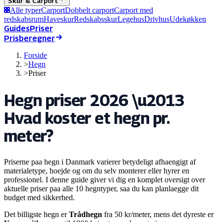
Skur & Carport
Alle typer
Carport
Dobbelt carport
Carport med
redskabsrum
Haveskur
Redskabsskur
Legehus
Drivhus
Udekøkken
Guides
Priser
Prisberegner
Forside
>
Hegn
>
Priser
Hegn priser 2026 \u2013
Hvad koster et hegn pr.
meter?
Priserne paa hegn i Danmark varierer betydeligt afhaengigt af
materialetype, hoejde og om du selv monterer eller hyrer en
professionel. I denne guide giver vi dig en komplet oversigt over
aktuelle priser paa alle 10 hegntyper, saa du kan planlaegge dit
budget med sikkerhed.
Det billigste hegn er
Trådhegn
fra
50
kr/meter, mens det dyreste er