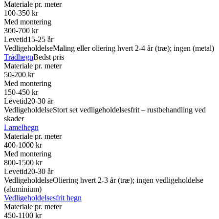
Materiale pr. meter
100-350 kr
Med montering
300-700 kr
Levetid
15-25 år
Vedligeholdelse
Maling eller oliering hvert 2-4 år (træ); ingen (metal)
Trådhegn
Bedst pris
Materiale pr. meter
50-200 kr
Med montering
150-450 kr
Levetid
20-30 år
Vedligeholdelse
Stort set vedligeholdelsesfrit – rustbehandling ved
skader
Lamelhegn
Materiale pr. meter
400-1000 kr
Med montering
800-1500 kr
Levetid
20-30 år
Vedligeholdelse
Oliering hvert 2-3 år (træ); ingen vedligeholdelse
(aluminium)
Vedligeholdelsesfrit hegn
Materiale pr. meter
450-1100 kr