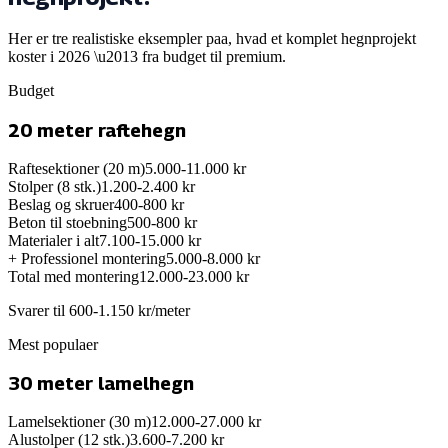
Her er tre realistiske eksempler paa, hvad et komplet hegnprojekt
koster i 2026 \u2013 fra budget til premium.
Budget
20 meter raftehegn
Raftesektioner (20 m)
5.000-11.000 kr
Stolper (8 stk.)
1.200-2.400 kr
Beslag og skruer
400-800 kr
Beton til stoebning
500-800 kr
Materialer i alt
7.100-15.000 kr
+ Professionel montering
5.000-8.000 kr
Total med montering
12.000-23.000 kr
Svarer til 600-1.150 kr/meter
Mest populaer
30 meter lamelhegn
Lamelsektioner (30 m)
12.000-27.000 kr
Alustolper (12 stk.)
3.600-7.200 kr