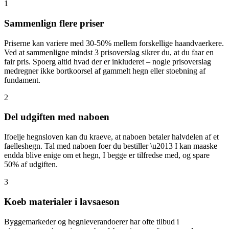
1
Sammenlign flere priser
Priserne kan variere med 30-50% mellem forskellige haandvaerkere.
Ved at sammenligne mindst 3 prisoverslag sikrer du, at du faar en
fair pris. Spoerg altid hvad der er inkluderet – nogle prisoverslag
medregner ikke bortkoorsel af gammelt hegn eller stoebning af
fundament.
2
Del udgiften med naboen
Ifoelje hegnsloven kan du kraeve, at naboen betaler halvdelen af et
faelleshegn. Tal med naboen foer du bestiller \u2013 I kan maaske
endda blive enige om et hegn, I begge er tilfredse med, og spare
50% af udgiften.
3
Koeb materialer i lavsaeson
Byggemarkeder og hegnleverandoerer har ofte tilbud i