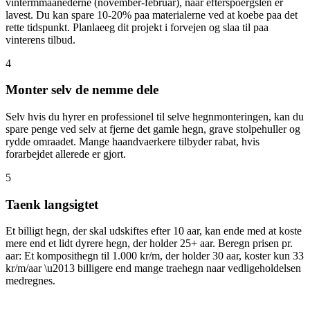
vintermmaanederne (november-februar), naar efterspoergslen er
lavest. Du kan spare 10-20% paa materialerne ved at koebe paa det
rette tidspunkt. Planlaeeg dit projekt i forvejen og slaa til paa
vinterens tilbud.
4
Monter selv de nemme dele
Selv hvis du hyrer en professionel til selve hegnmonteringen, kan du
spare penge ved selv at fjerne det gamle hegn, grave stolpehuller og
rydde omraadet. Mange haandvaerkere tilbyder rabat, hvis
forarbejdet allerede er gjort.
5
Taenk langsigtet
Et billigt hegn, der skal udskiftes efter 10 aar, kan ende med at koste
mere end et lidt dyrere hegn, der holder 25+ aar. Beregn prisen pr.
aar: Et komposithegn til 1.000 kr/m, der holder 30 aar, koster kun 33
kr/m/aar \u2013 billigere end mange traehegn naar vedligeholdelsen
medregnes.