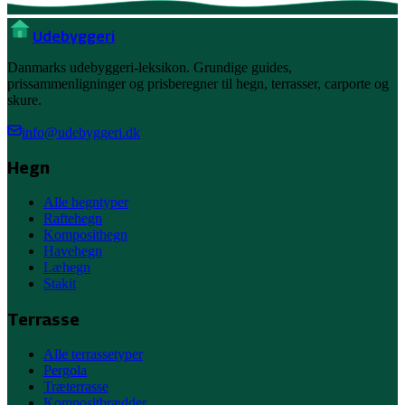
Ude
byggeri
Danmarks udebyggeri-leksikon. Grundige guides,
prissammenligninger og prisberegner til hegn, terrasser, carporte og
skure.
info@udebyggeri.dk
Hegn
Alle hegntyper
Raftehegn
Komposithegn
Havehegn
Læhegn
Stakit
Terrasse
Alle terrassetyper
Pergola
Træterrasse
Kompositbrædder