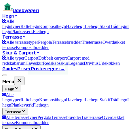
Ude
byggeri
Hegn
Alle
hegntyper
Raftehegn
Komposithegn
Havehegn
Læhegn
Stakit
Trådhegn
hegn
Plankeværk
Flethegn
Terrasse
Alle terrassetyper
Pergola
Terrassebrædder
Træterrasse
Overdækket
terrasse
Kompositbrædder
Skur & Carport
Alle typer
Carport
Dobbelt carport
Carport med
redskabsrum
Haveskur
Redskabsskur
Legehus
Drivhus
Udekøkken
Guides
Priser
Prisberegner
→
Menu
Hegn
Alle
hegntyper
Raftehegn
Komposithegn
Havehegn
Læhegn
Stakit
Trådhegn
hegn
Plankeværk
Flethegn
Terrasse
Alle terrassetyper
Pergola
Terrassebrædder
Træterrasse
Overdækket
terrasse
Kompositbrædder