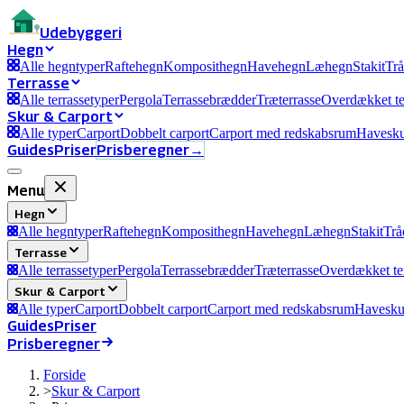
Ude
byggeri
Hegn
Alle hegntyper
Raftehegn
Komposithegn
Havehegn
Læhegn
Stakit
Tr
Terrasse
Alle terrassetyper
Pergola
Terrassebrædder
Træterrasse
Overdækket te
Skur & Carport
Alle typer
Carport
Dobbelt carport
Carport med redskabsrum
Havesk
Guides
Priser
Prisberegner
→
Menu
Hegn
Alle hegntyper
Raftehegn
Komposithegn
Havehegn
Læhegn
Stakit
Trå
Terrasse
Alle terrassetyper
Pergola
Terrassebrædder
Træterrasse
Overdækket te
Skur & Carport
Alle typer
Carport
Dobbelt carport
Carport med redskabsrum
Havesku
Guides
Priser
Prisberegner
Forside
>
Skur & Carport