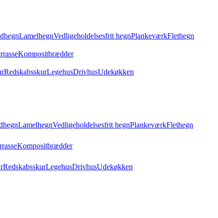
ådhegn
Lamelhegn
Vedligeholdelsesfrit hegn
Plankeværk
Flethegn
rrasse
Kompositbrædder
ur
Redskabsskur
Legehus
Drivhus
Udekøkken
dhegn
Lamelhegn
Vedligeholdelsesfrit hegn
Plankeværk
Flethegn
rrasse
Kompositbrædder
r
Redskabsskur
Legehus
Drivhus
Udekøkken