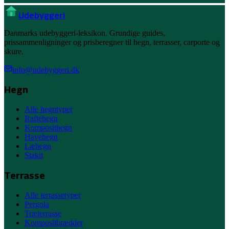
Ude
byggeri
Danmarks udebyggeri-leksikon. Grundige guides,
prissammenligninger og prisberegner til hegn, terrasser, carporte og
skure.
info@udebyggeri.dk
Hegn
Alle hegntyper
Raftehegn
Komposithegn
Havehegn
Læhegn
Stakit
Terrasse
Alle terrassetyper
Pergola
Træterrasse
Kompositbrædder