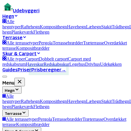
Ude
byggeri
Hegn
Alle
hegntyper
Raftehegn
Komposithegn
Havehegn
Læhegn
Stakit
Trådhegn
hegn
Plankeværk
Flethegn
Terrasse
Alle terrassetyper
Pergola
Terrassebrædder
Træterrasse
Overdækket
terrasse
Kompositbrædder
Skur & Carport
Alle typer
Carport
Dobbelt carport
Carport med
redskabsrum
Haveskur
Redskabsskur
Legehus
Drivhus
Udekøkken
Guides
Priser
Prisberegner
→
Menu
Hegn
Alle
hegntyper
Raftehegn
Komposithegn
Havehegn
Læhegn
Stakit
Trådhegn
hegn
Plankeværk
Flethegn
Terrasse
Alle terrassetyper
Pergola
Terrassebrædder
Træterrasse
Overdækket
terrasse
Kompositbrædder