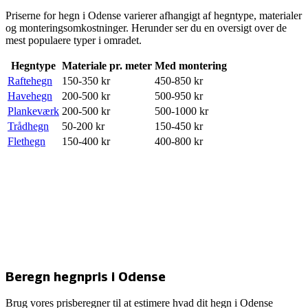
Priserne for hegn i
Odense
varierer afhangigt af hegntype, materialer
og monteringsomkostninger. Herunder ser du en oversigt over de
mest populaere typer i omradet.
Hegntype
Materiale pr. meter
Med montering
Raftehegn
150
-
350
kr
450
-
850
kr
Havehegn
200
-
500
kr
500
-
950
kr
Plankeværk
200
-
500
kr
500
-
1000
kr
Trådhegn
50
-
200
kr
150
-
450
kr
Flethegn
150
-
400
kr
400
-
800
kr
Beregn hegnpris i Odense
Brug vores prisberegner til at estimere hvad dit hegn i Odense