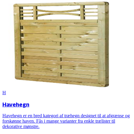
H
Havehegn
Havehegn er en bred kategori af træhegn designet til at afgrænse og
forskønne haven. Fås i mange varianter fra enkle trælister til
dekorative mønstre.