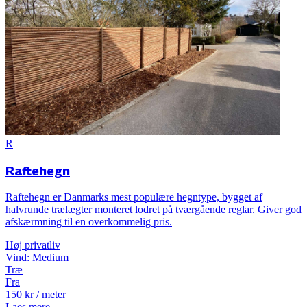
R
Raftehegn
Raftehegn er Danmarks mest populære hegntype, bygget af
halvrunde trælægter monteret lodret på tværgående reglar. Giver god
afskærmning til en overkommelig pris.
Høj
privatliv
Vind:
Medium
Træ
Fra
150
kr
/ meter
Laes mere