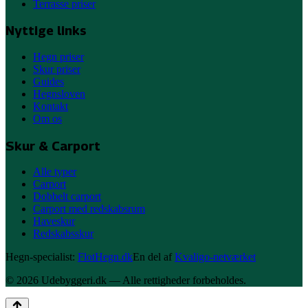
Terrasse priser
Nyttige links
Hegn priser
Skur priser
Guides
Hegnsloven
Kontakt
Om os
Skur & Carport
Alle typer
Carport
Dobbelt carport
Carport med redskabsrum
Haveskur
Redskabsskur
Hegn-specialist:
FlotHegn.dk
En del af
Kvaligo-netværket
©
2026
Udebyggeri
.dk — Alle rettigheder forbeholdes.