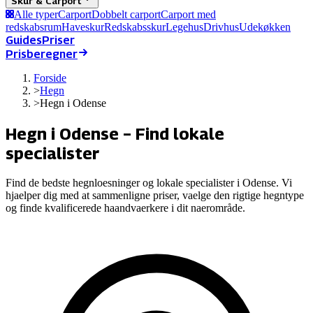
Skur & Carport
Alle typer
Carport
Dobbelt carport
Carport med
redskabsrum
Haveskur
Redskabsskur
Legehus
Drivhus
Udekøkken
Guides
Priser
Prisberegner
Forside
>
Hegn
>
Hegn i Odense
Hegn i
Odense
– Find lokale
specialister
Find de bedste hegnloesninger og lokale specialister i
Odense
. Vi
hjaelper dig med at sammenligne priser, vaelge den rigtige hegntype
og finde kvalificerede haandvaerkere i dit naerområde.