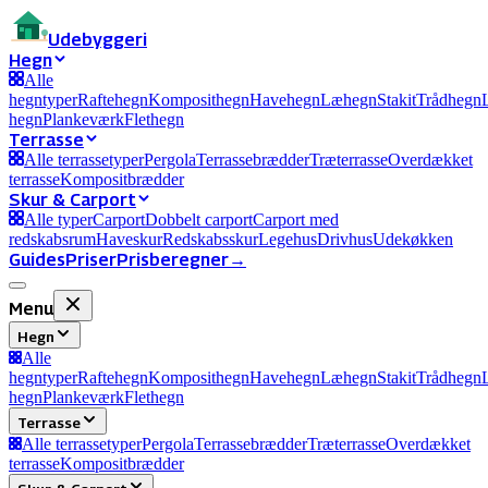
Ude
byggeri
Hegn
Alle
hegntyper
Raftehegn
Komposithegn
Havehegn
Læhegn
Stakit
Trådhegn
hegn
Plankeværk
Flethegn
Terrasse
Alle terrassetyper
Pergola
Terrassebrædder
Træterrasse
Overdækket
terrasse
Kompositbrædder
Skur & Carport
Alle typer
Carport
Dobbelt carport
Carport med
redskabsrum
Haveskur
Redskabsskur
Legehus
Drivhus
Udekøkken
Guides
Priser
Prisberegner
→
Menu
Hegn
Alle
hegntyper
Raftehegn
Komposithegn
Havehegn
Læhegn
Stakit
Trådhegn
hegn
Plankeværk
Flethegn
Terrasse
Alle terrassetyper
Pergola
Terrassebrædder
Træterrasse
Overdækket
terrasse
Kompositbrædder