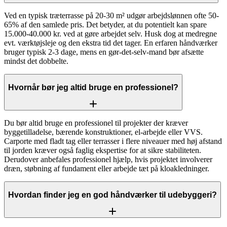
Ved en typisk træterrasse på 20-30 m² udgør arbejdslønnen ofte 50-
65% af den samlede pris. Det betyder, at du potentielt kan spare
15.000-40.000 kr. ved at gøre arbejdet selv. Husk dog at medregne
evt. værktøjsleje og den ekstra tid det tager. En erfaren håndværker
bruger typisk 2-3 dage, mens en gør-det-selv-mand bør afsætte
mindst det dobbelte.
Hvornår bør jeg altid bruge en professionel?
Du bør altid bruge en professionel til projekter der kræver
byggetilladelse, bærende konstruktioner, el-arbejde eller VVS.
Carporte med fladt tag eller terrasser i flere niveauer med høj afstand
til jorden kræver også faglig ekspertise for at sikre stabiliteten.
Derudover anbefales professionel hjælp, hvis projektet involverer
dræn, støbning af fundament eller arbejde tæt på kloakledninger.
Hvordan finder jeg en god håndværker til udebyggeri?