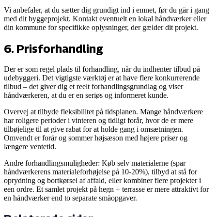
Vi anbefaler, at du sætter dig grundigt ind i emnet, før du går i gang
med dit byggeprojekt. Kontakt eventuelt en lokal håndværker eller
din kommune for specifikke oplysninger, der gælder dit projekt.
6
.
Prisforhandling
Der er som regel plads til forhandling, når du indhenter tilbud på
udebyggeri. Det vigtigste værktøj er at have flere konkurrerende
tilbud – det giver dig et reelt forhandlingsgrundlag og viser
håndværkeren, at du er en seriøs og informeret kunde.
Overvej at tilbyde fleksibilitet på tidsplanen. Mange håndværkere
har roligere perioder i vinteren og tidligt forår, hvor de er mere
tilbøjelige til at give rabat for at holde gang i omsætningen.
Omvendt er forår og sommer højsæson med højere priser og
længere ventetid.
Andre forhandlingsmuligheder: Køb selv materialerne (spar
håndværkerens materialeforhøjelse på 10-20%), tilbyd at stå for
oprydning og bortkørsel af affald, eller kombiner flere projekter i
een ordre. Et samlet projekt på hegn + terrasse er mere attraktivt for
en håndværker end to separate småopgaver.