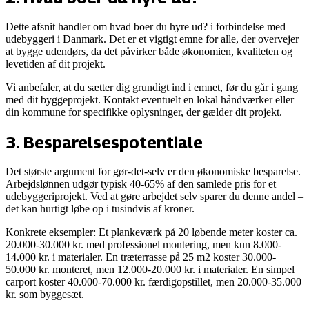
Dette afsnit handler om
hvad boer du hyre ud?
i forbindelse med
udebyggeri i Danmark. Det er et vigtigt emne for alle, der overvejer
at bygge udendørs, da det påvirker både økonomien, kvaliteten og
levetiden af dit projekt.
Vi anbefaler, at du sætter dig grundigt ind i emnet, før du går i gang
med dit byggeprojekt. Kontakt eventuelt en lokal håndværker eller
din kommune for specifikke oplysninger, der gælder dit projekt.
3
.
Besparelsespotentiale
Det største argument for gør-det-selv er den økonomiske besparelse.
Arbejdslønnen udgør typisk 40-65% af den samlede pris for et
udebyggeriprojekt. Ved at gøre arbejdet selv sparer du denne andel –
det kan hurtigt løbe op i tusindvis af kroner.
Konkrete eksempler: Et plankeværk på 20 løbende meter koster ca.
20.000-30.000 kr. med professionel montering, men kun 8.000-
14.000 kr. i materialer. En træterrasse på 25 m2 koster 30.000-
50.000 kr. monteret, men 12.000-20.000 kr. i materialer. En simpel
carport koster 40.000-70.000 kr. færdigopstillet, men 20.000-35.000
kr. som byggesæt.