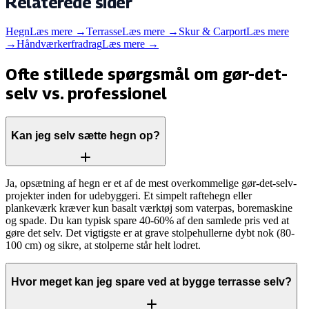
Relaterede sider
Hegn
Læs mere →
Terrasse
Læs mere →
Skur & Carport
Læs mere
→
Håndværkerfradrag
Læs mere →
Ofte stillede spørgsmål om gør-det-
selv vs. professionel
Kan jeg selv sætte hegn op?
Ja, opsætning af hegn er et af de mest overkommelige gør-det-selv-
projekter inden for udebyggeri. Et simpelt raftehegn eller
plankeværk kræver kun basalt værktøj som vaterpas, boremaskine
og spade. Du kan typisk spare 40-60% af den samlede pris ved at
gøre det selv. Det vigtigste er at grave stolpehullerne dybt nok (80-
100 cm) og sikre, at stolperne står helt lodret.
Hvor meget kan jeg spare ved at bygge terrasse selv?