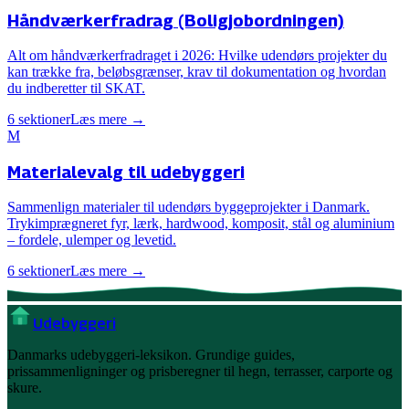
Håndværkerfradrag (Boligjobordningen)
Alt om håndværkerfradraget i 2026: Hvilke udendørs projekter du
kan trække fra, beløbsgrænser, krav til dokumentation og hvordan
du indberetter til SKAT.
6
sektioner
Læs mere →
M
Materialevalg til udebyggeri
Sammenlign materialer til udendørs byggeprojekter i Danmark.
Trykimprægneret fyr, lærk, hardwood, komposit, stål og aluminium
– fordele, ulemper og levetid.
6
sektioner
Læs mere →
Ude
byggeri
Danmarks udebyggeri-leksikon. Grundige guides,
prissammenligninger og prisberegner til hegn, terrasser, carporte og
skure.