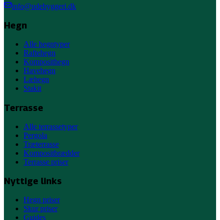
info@udebyggeri.dk
Hegn
Alle hegntyper
Raftehegn
Komposithegn
Havehegn
Læhegn
Stakit
Terrasse
Alle terrassetyper
Pergola
Træterrasse
Kompositbrædder
Terrasse priser
Nyttige links
Hegn priser
Skur priser
Guides