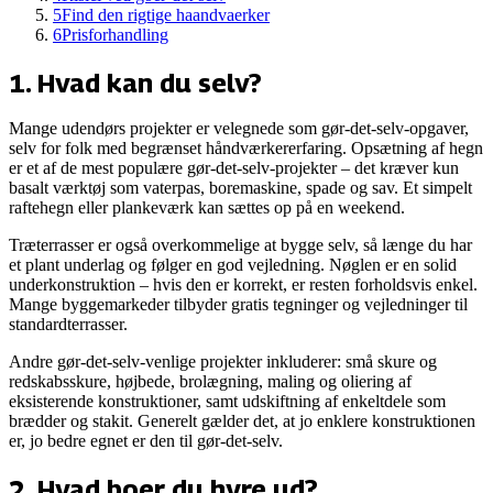
5
Find den rigtige haandvaerker
6
Prisforhandling
1
.
Hvad kan du selv?
Mange udendørs projekter er velegnede som gør-det-selv-opgaver,
selv for folk med begrænset håndværkererfaring. Opsætning af hegn
er et af de mest populære gør-det-selv-projekter – det kræver kun
basalt værktøj som vaterpas, boremaskine, spade og sav. Et simpelt
raftehegn eller plankeværk kan sættes op på en weekend.
Træterrasser er også overkommelige at bygge selv, så længe du har
et plant underlag og følger en god vejledning. Nøglen er en solid
underkonstruktion – hvis den er korrekt, er resten forholdsvis enkel.
Mange byggemarkeder tilbyder gratis tegninger og vejledninger til
standardterrasser.
Andre gør-det-selv-venlige projekter inkluderer: små skure og
redskabsskure, højbede, brolægning, maling og oliering af
eksisterende konstruktioner, samt udskiftning af enkeltdele som
brædder og stakit. Generelt gælder det, at jo enklere konstruktionen
er, jo bedre egnet er den til gør-det-selv.
2
.
Hvad boer du hyre ud?