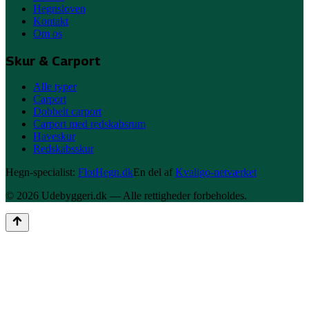
Hegnsloven
Kontakt
Om os
Skur & Carport
Alle typer
Carport
Dobbelt carport
Carport med redskabsrum
Haveskur
Redskabsskur
Hegn-specialist:
FlotHegn.dk
En del af
Kvaligo-netværket
©
2026
Udebyggeri
.dk — Alle rettigheder forbeholdes.