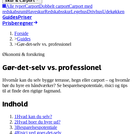
Skur & Carport
Alle typer
Carport
Dobbelt carport
Carport med
redskabsrum
Haveskur
Redskabsskur
Legehus
Drivhus
Udekøkken
Guides
Priser
Prisberegner
Forside
>
Guides
>
Gør-det-selv vs. professionel
Økonomi & forsikring
Gør-det-selv vs. professionel
Hvornår kan du selv bygge terrasse, hegn eller carport – og hvornår
bør du hyre en håndværker? Se besparelsespotentiale, risici og tips
til at finde den rigtige fagmand.
Indhold
1
Hvad kan du selv?
2
Hvad boer du hyre ud?
3
Besparelsespotentiale
4
Risici ved goer-det-selv