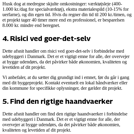
Husk dog at medregne skjulte omkostninger: værktøjsleje (400-
1.000 kr./dag for specialværktøj), ekstra materialespild (10-15% for
uerfarne), og din egen tid. Hvis du regner din tid til 200 kr./timen, og
et projekt tager 40 timer mere end en professionel, er besparelsen
8.000 kr. mindre end beregnet.
4
.
Risici ved goer-det-selv
Dette afsnit handler om
risici ved goer-det-selv
i forbindelse med
udebyggeri i Danmark. Det er et vigtigt emne for alle, der overvejer
at bygge udendørs, da det påvirker både økonomien, kvaliteten og
levetiden af dit projekt.
Vi anbefaler, at du sætter dig grundigt ind i emnet, før du går i gang
med dit byggeprojekt. Kontakt eventuelt en lokal håndværker eller
din kommune for specifikke oplysninger, der gælder dit projekt.
5
.
Find den rigtige haandvaerker
Dette afsnit handler om
find den rigtige haandvaerker
i forbindelse
med udebyggeri i Danmark. Det er et vigtigt emne for alle, der
overvejer at bygge udendørs, da det påvirker både økonomien,
kvaliteten og levetiden af dit projekt.